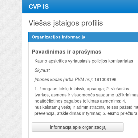
CVP IS
Viešas įstaigos profilis
Organizacijos informacija
Pavadinimas ir aprašymas
Kauno apskrities vyriausiasis policijos komisariatas
Skyrius:
Įmonės kodas (arba PVM nr.):
191008196
1. žmogaus teisių ir laisvių apsauga; 2. viešosios
tvarkos, asmens ir visuomenės saugumo užtikrinimas
neatidėliotinos pagalbos teikimas asmenims; 4.
nusikalstamų veikų ir administracinių teisės pažeidim
prevencija, atskleidimas ir tyrimas; 5. eismo priežiūra
Informacija apie organizaciją