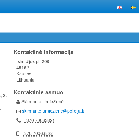
Kontaktinė informacija
Islandijos pl. 209
49162
Kaunas
Lithuania
Kontaktinis asmuo
; 3.
Skirmantė Urniežienė
ų
skirmante.urnieziene@policija.lt
.
+370 70063821
+370 70063822