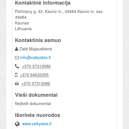
Kontaktinė informacija
Partizanų g. 42, Kauno m., 49484 Kauno m. sav.
49484
Kaunas
Lithuania
Kontaktinis asmuo
Dalė Majauskienė
info@vaikystes.lt
+370 37313086
+370 64632355
+370 37313086
Vieši dokumentai
Neįkelti dokumentai
Išorinės nuorodos
www.vaikystes.lt