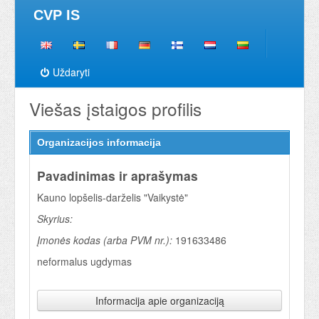
CVP IS
Uždaryti
Viešas įstaigos profilis
Organizacijos informacija
Pavadinimas ir aprašymas
Kauno lopšelis-darželis "Vaikystė"
Skyrius:
Įmonės kodas (arba PVM nr.):
191633486
neformalus ugdymas
Informacija apie organizaciją