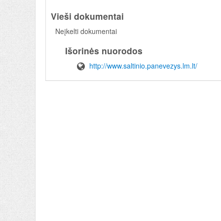
Vieši dokumentai
Neįkelti dokumentai
Išorinės nuorodos
http://www.saltinio.panevezys.lm.lt/