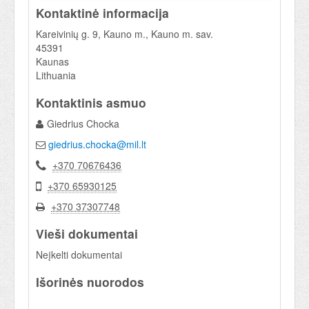
Kontaktinė informacija
Kareivinių g. 9, Kauno m., Kauno m. sav.
45391
Kaunas
Lithuania
Kontaktinis asmuo
Giedrius Chocka
giedrius.chocka@mil.lt
+370 70676436
+370 65930125
+370 37307748
Vieši dokumentai
Neįkelti dokumentai
Išorinės nuorodos