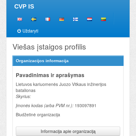
CVP IS
Uždaryti
Viešas įstaigos profilis
Organizacijos informacija
Pavadinimas ir aprašymas
Lietuvos kariuomenės Juozo Vitkaus inžinerijos
batalionas
Skyrius:
Įmonės kodas (arba PVM nr.):
193097891
Biudžetinė organizacija
Informacija apie organizaciją