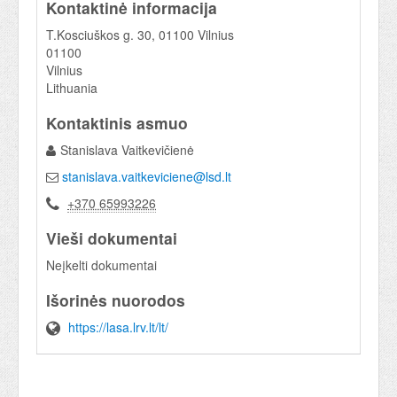
Kontaktinė informacija
T.Kosciuškos g. 30, 01100 Vilnius
01100
Vilnius
Lithuania
Kontaktinis asmuo
Stanislava Vaitkevičienė
stanislava.vaitkeviciene@lsd.lt
+370 65993226
Vieši dokumentai
Neįkelti dokumentai
Išorinės nuorodos
https://lasa.lrv.lt/lt/