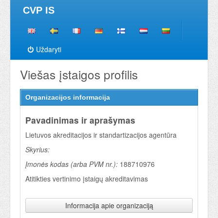
CVP IS
Uždaryti
Viešas įstaigos profilis
Organizacijos informacija
Pavadinimas ir aprašymas
Lietuvos akreditacijos ir standartizacijos agentūra
Skyrius:
Įmonės kodas (arba PVM nr.):
188710976
Atitikties vertinimo įstaigų akreditavimas
Informacija apie organizaciją