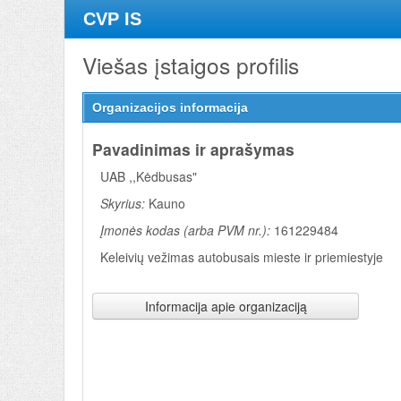
CVP IS
Viešas įstaigos profilis
Organizacijos informacija
Pavadinimas ir aprašymas
UAB ,,Kėdbusas"
Skyrius:
Kauno
Įmonės kodas (arba PVM nr.):
161229484
Keleivių vežimas autobusais mieste ir priemiestyje
Informacija apie organizaciją