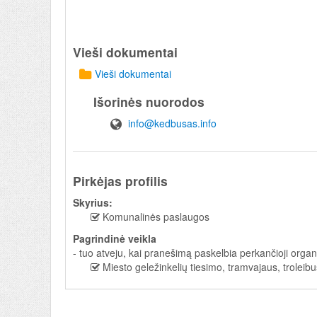
Vieši dokumentai
Vieši dokumentai
Išorinės nuorodos
info@kedbusas.info
Pirkėjas profilis
Skyrius:
Komunalinės paslaugos
Pagrindinė veikla
- tuo atveju, kai pranešimą paskelbia perkančioji organ
Miesto geležinkelių tiesimo, tramvajaus, trolei