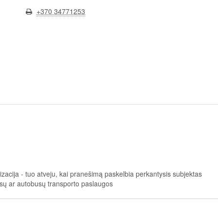
+370 34771253
izacija
- tuo atveju, kai pranešimą paskelbia perkantysis subjektas
busų ar autobusų transporto paslaugos