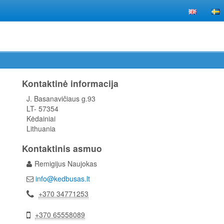
Kontaktinė informacija
J. Basanavičiaus g.93
LT- 57354
Kėdainiai
Lithuania
Kontaktinis asmuo
Remigijus Naujokas
info@kedbusas.lt
+370 34771253
+370 65558089