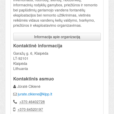
informacinių rodyklių gamybos, priežiūros ir remonto
bei paplūdimių geriamojo vandens fontanėlių
eksploatacijos bei remonto užtikrinimas, vietinės
reikšmės vidaus vandenų kelių valdymo, tvarkymo,
priežiūros ir eksploatavimo organizavimas.
Informacija apie organizaciją
Kontaktinė informacija
Garažų g. 6, Klaipėda
LT-92101
Klaipėda
Lithuania
Kontaktinis asmuo
Jūratė Cikienė
jurate.cikiene@klpp.lt
+370 46402728
+370 64520197