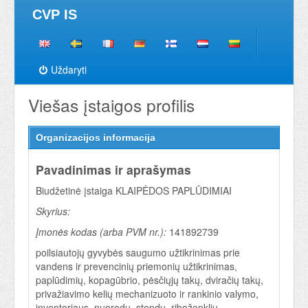
CVP IS
Uždaryti
Viešas įstaigos profilis
Organizacijos informacija
Pavadinimas ir aprašymas
Biudžetinė įstaiga KLAIPĖDOS PAPLŪDIMIAI
Skyrius:
Įmonės kodas (arba PVM nr.):
141892739
poilsiautojų gyvybės saugumo užtikrinimas prie
vandens ir prevencinių priemonių užtikrinimas,
paplūdimių, kopagūbrio, pėsčiųjų takų, dviračių takų,
privažiavimo kelių mechanizuoto ir rankinio valymo,
inventoriaus, nuorodų, stendų, riboženklių,