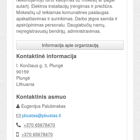
sutartį. Elektros instaliacijų įrengimas ir priežiūra.
Mokesčių už teikiamas komunalines paslaugas
apskaičiavimas ir surinkimas. Darbo jėgos samda ir
apsirūpinimas personalu. Daugiabučių namų,
neįregistravusių bendrijų, administravimas.
Informacija apie organizaciją
Kontaktinė informacija
I. Končiaus g. 3, Plungė
90159
Plungė
Lithuania
Kontaktinis asmuo
Eugenijus Palubinskas
pbustas@pbustas.lt
+370 65678470
+370 65678470