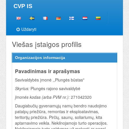
CVP IS
Uždaryti
Viešas įstaigos profilis
Organizacijos informacija
Pavadinimas ir aprašymas
Savivaldybės įmonė ,,Plungės būstas"
Skyrius:
Plungės rajono savivaldybė
Įmonės kodas (arba PVM nr.):
271042320
Daugiabučių gyvenamųjų namų bendro naudojimo
patalpų priežiūra, remontas ir eksploatavimas,
teritorijų priežiūra. Pirčių, saunų, soliariumų, kita
aptarnavimo veikla. Nekilnojamojo turto operacijos.
Nekilnojamojo turto valdymas už mokestį ar pagal