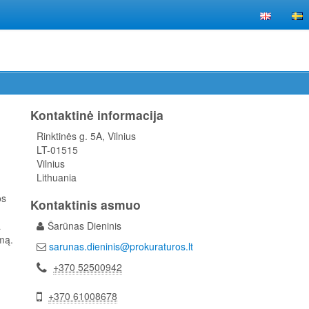
Kontaktinė informacija
Rinktinės g. 5A, Vilnius
LT-01515
Vilnius
Lithuania
os
Kontaktinis asmuo
a
Šarūnas Dieninis
umą.
sarunas.dieninis@prokuraturos.lt
+370 52500942
+370 61008678