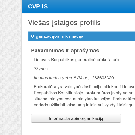
CVP IS
Viešas įstaigos profilis
Organizacijos informacija
Pavadinimas ir aprašymas
Lietuvos Respublikos generalinė prokuratūra
Skyrius:
Įmonės kodas (arba PVM nr.):
288603320
Prokuratūra yra valstybės institucija, atliekanti Lietuv
Respublikos Konstitucijoje, prokuratūros Įstatyme ar
kituose įstatymuose nustatytas funkcijas. Prokuratūr
padeda užtikrinti teisėtumą ir teismui vykdyti teising
Informacija apie organizaciją