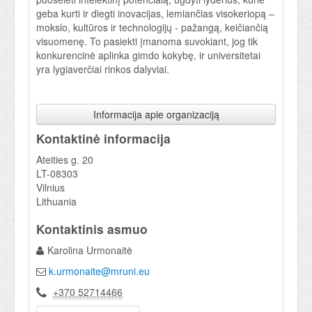
geba kurti ir diegti inovacijas, lemiančias visokeriopą –
mokslo, kultūros ir technologijų - pažangą, keičiančią
visuomenę. To pasiekti įmanoma suvokiant, jog tik
konkurencinė aplinka gimdo kokybę, ir universitetai
yra lygiaverčiai rinkos dalyviai.
Informacija apie organizaciją
Kontaktinė informacija
Ateities g. 20
LT-08303
Vilnius
Lithuania
Kontaktinis asmuo
Karolina Urmonaitė
k.urmonaite@mruni.eu
+370 52714466