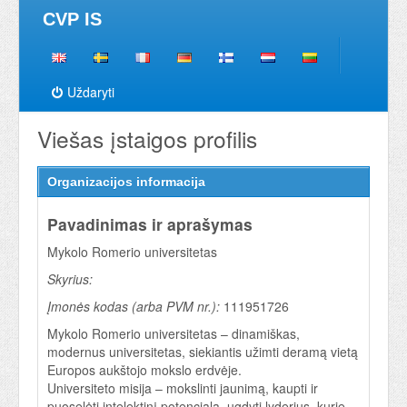
CVP IS
Uždaryti
Viešas įstaigos profilis
Organizacijos informacija
Pavadinimas ir aprašymas
Mykolo Romerio universitetas
Skyrius:
Įmonės kodas (arba PVM nr.):
111951726
Mykolo Romerio universitetas – dinamiškas,
modernus universitetas, siekiantis užimti deramą vietą
Europos aukštojo mokslo erdvėje.
Universiteto misija – mokslinti jaunimą, kaupti ir
puoselėti intelektinį potencialą, ugdyti lyderius, kurie