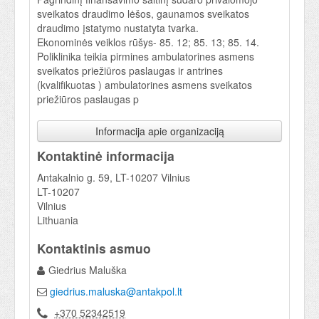
sveikatos draudimo lėšos, gaunamos sveikatos
draudimo įstatymo nustatyta tvarka.
Ekonominės veiklos rūšys- 85. 12; 85. 13; 85. 14.
Poliklinika teikia pirmines ambulatorines asmens
sveikatos priežiūros paslaugas ir antrines
(kvalifikuotas ) ambulatorines asmens sveikatos
priežiūros paslaugas p
Informacija apie organizaciją
Kontaktinė informacija
Antakalnio g. 59, LT-10207 Vilnius
LT-10207
Vilnius
Lithuania
Kontaktinis asmuo
Giedrius Maluška
giedrius.maluska@antakpol.lt
+370 52342519