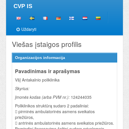
CVP IS
Uždaryti
Viešas įstaigos profilis
Organizacijos informacija
Pavadinimas ir aprašymas
VšĮ Antakalnio poliklinika
Skyrius:
Įmonės kodas (arba PVM nr.):
124244035
Poliklinikos struktūrą sudaro 2 padaliniai:
 pirminės ambulatorinės asmens sveikatos
priežiūros,
 antrinės ambulatorinės asmens sveikatos priežiūros.
Pagrindinį finansavimo šaltinį sudaro privalomojo