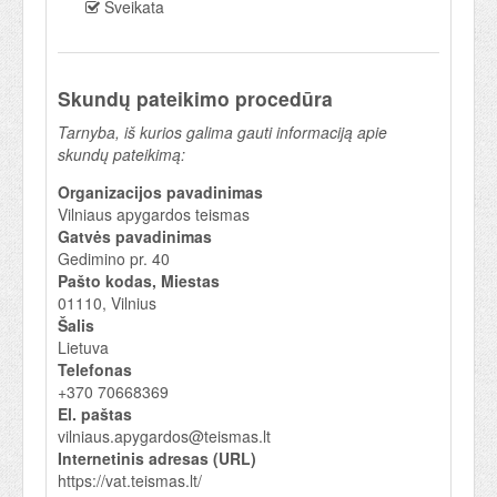
Sveikata
Skundų pateikimo procedūra
Tarnyba, iš kurios galima gauti informaciją apie
skundų pateikimą:
Organizacijos pavadinimas
Vilniaus apygardos teismas
Gatvės pavadinimas
Gedimino pr. 40
Pašto kodas, Miestas
01110, Vilnius
Šalis
Lietuva
Telefonas
+370 70668369
El. paštas
vilniaus.apygardos@teismas.lt
Internetinis adresas (URL)
https://vat.teismas.lt/