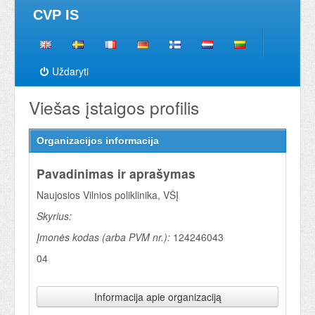
CVP IS
Uždaryti
Viešas įstaigos profilis
Organizacijos informacija
Pavadinimas ir aprašymas
Naujosios Vilnios poliklinika, VŠĮ
Skyrius:
Įmonės kodas (arba PVM nr.):
124246043
04
Informacija apie organizaciją