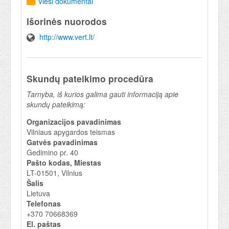
Vieši dokumentai
Išorinės nuorodos
http://www.vert.lt/
Skundų pateikimo procedūra
Tarnyba, iš kurios galima gauti informaciją apie
skundų pateikimą:
Organizacijos pavadinimas
Vilniaus apygardos teismas
Gatvės pavadinimas
Gedimino pr. 40
Pašto kodas, Miestas
LT-01501, Vilnius
Šalis
Lietuva
Telefonas
+370 70668369
El. paštas