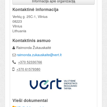
Informacija apie organizaciją
Kontaktinė informacija
Verkių g. 25C-1, Vilnius
08223
Vilnius
Lithuania
Kontaktinis asmuo
Raimonda Žukauskaitė
raimonda.zukauskaite@vert.lt
+370 52330766
+370 61579380
Vieši dokumentai