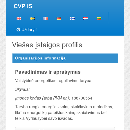
CVP IS
Uždaryti
Viešas įstaigos profilis
Organizacijos informacija
Pavadinimas ir aprašymas
Valstybinė energetikos reguliavimo taryba
Skyrius:
Įmonės kodas (arba PVM nr.):
188706554
Taryba rengia energijos kainų skaičiavimo metodikas,
tikrina energetikų pateiktus kainų skaičiavimus bei
teikia Vyriausybei savo išvadas.