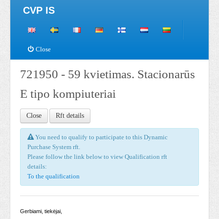
CVP IS
Close
721950 - 59 kvietimas. Stacionarūs
E tipo kompiuteriai
Close
Rft details
You need to qualify to participate to this Dynamic
Purchase System rft.
Please follow the link below to view Qualification rft
details:
To the qualification
Gerbiami, tiekėjai,