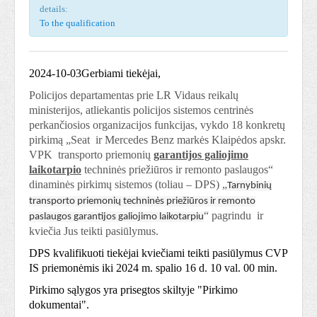
details:
To the qualification
2024-10-03Gerbiami tiekėjai,
Policijos departamentas prie LR Vidaus reikalų
ministerijos, atliekantis policijos sistemos centrinės
perkančiosios organizacijos funkcijas, vykdo 18 konkretų
pirkimą „Seat ir Mercedes Benz markės Klaipėdos apskr.
VPK transporto priemonių
garantijos galiojimo
laikotarpio
techninės priežiūros ir remonto paslaugos“
dinaminės pirkimų sistemos (toliau – DPS) „
Tarnybinių
transporto priemonių techninės priežiūros ir remonto
“
pagrindu ir
paslaugos garantijos galiojimo laikotarpiu
kviečia Jus teikti pasiūlymus.
DPS kvalifikuoti tiekėjai kviečiami teikti pasiūlymus CVP
IS priemonėmis iki 2024 m. spalio 16 d. 10 val. 00 min.
Pirkimo sąlygos yra prisegtos skiltyje "Pirkimo
dokumentai".