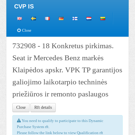
CVP IS
Close
732908 - 18 Konkretus pirkimas.
Seat ir Mercedes Benz markės
Klaipėdos apskr. VPK TP garantijos
galiojimo laikotarpio techninės
priežiūros ir remonto paslaugos
Close
Rft details
You need to qualify to participate to this Dynamic
Purchase System rft.
Please follow the link below to view Qualification rft