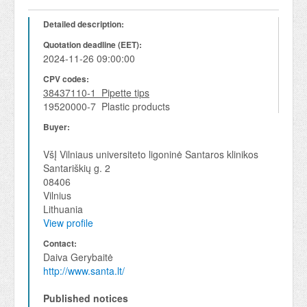
Detailed description:
Quotation deadline (EET):
2024-11-26 09:00:00
CPV codes:
38437110-1 Pipette tips
19520000-7 Plastic products
Buyer:
VšĮ Vilniaus universiteto ligoninė Santaros klinikos
Santariškių g. 2
08406
Vilnius
Lithuania
View profile
Contact:
Daiva Gerybaitė
http://www.santa.lt/
Published notices