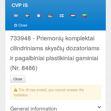
CVP IS
Close
733948 - Priemonių komplektai
cilindriniams skysčių dozatoriams
ir pagalbiniai plastikiniai gaminiai
(Nr. 8486)
Close
The rft has ended, you cannot answer the
invitation.
General information